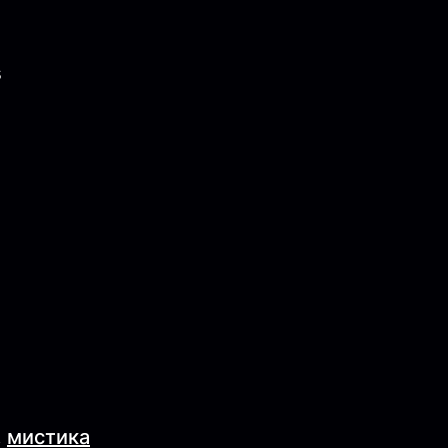
s
,
мистика