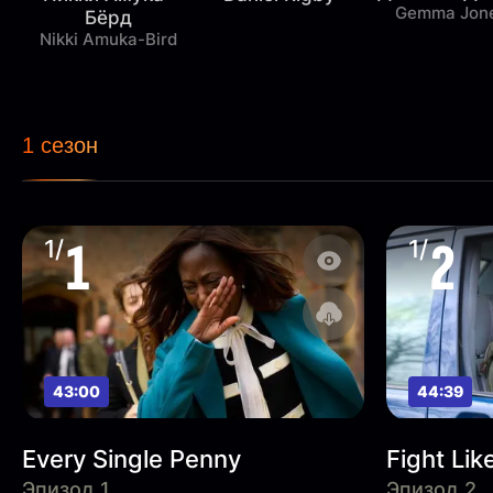
Gemma Jon
Бёрд
Nikki Amuka-Bird
1 сезон
1
2
1/
1/
43:00
44:39
Every Single Penny
Fight Lik
Эпизод 1
Эпизод 2