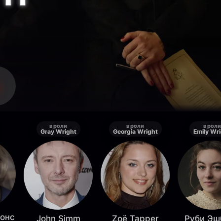
в роли
в роли
в роли
Gray Wright
Georgia Wright
Emily Wr
онс
John Simm
Zoë Tapper
Руби Эш