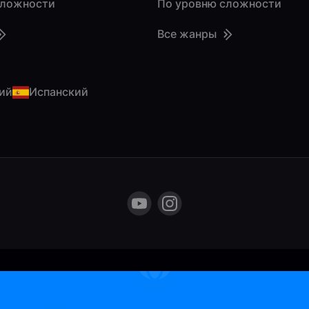
сложности
По уровню сложности
Все жанры
ий
Испанский