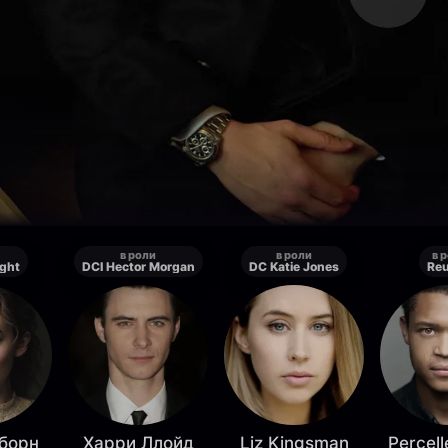
в роли
в роли
в 
ight
DCI Hector Morgan
DC Katie Jones
Re
борн
Харри Ллойд
Liz Kingsman
Percell