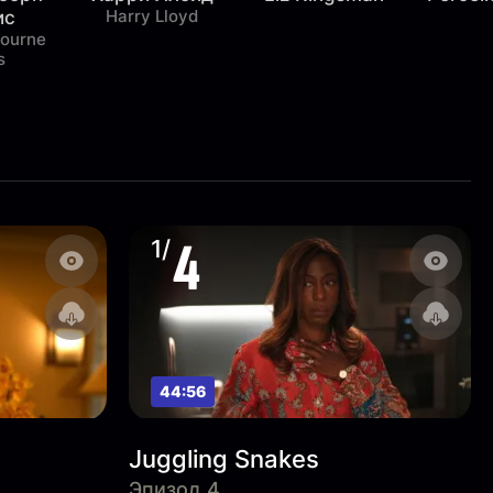
Harry Lloyd
ис
ourne
s
4
1/
44:56
Juggling Snakes
Эпизод 4