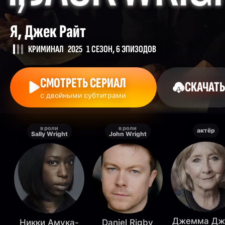
Я, Джек Райт
КРИМИНАЛ
2025
1 СЕЗОН, 6 ЭПИЗОДОВ
СМОТРЕТЬ СЕРИАЛ
СКАЧАТЬ
с двойными субтитрами
в роли
в роли
актёр
Sally Wright
John Wright
Джемма Дж
Никки Амука-
Daniel Rigby