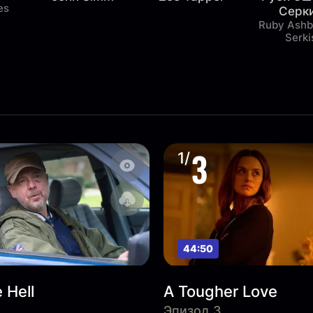
es
Серк
Ruby Ashb
Serki
3
1/
44:50
e Hell
A Tougher Love
Эпизод 3