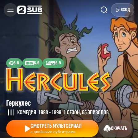
ВХОД
6.8
6.6
6.9
Геркулес
КОМЕДИЯ
1998 - 1999
1 СЕЗОН, 65 ЭПИЗОДОВ
СМОТРЕТЬ МУЛЬТСЕРИАЛ
СКАЧАТЬ
с двойными субтитрами