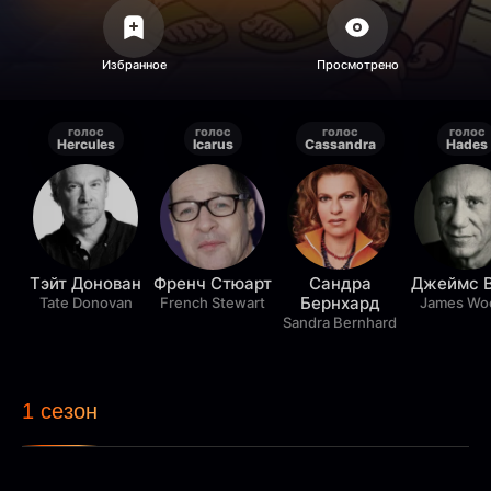
голос
голос
голос
голос
Hercules
Icarus
Cassandra
Hades
Тэйт Донован
Френч Стюарт
Сандра
Джеймс 
Бернхард
Tate Donovan
French Stewart
James Wo
Sandra Bernhard
1 сезон