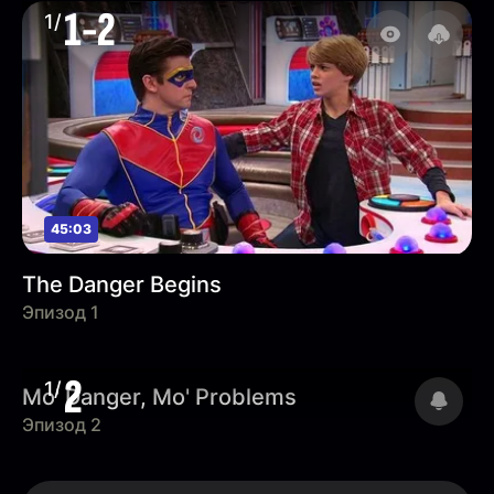
1-2
1/
45:03
The Danger Begins
Эпизод 1
выйдет позже
2
1/
Mo' Danger, Mo' Problems
Эпизод 2