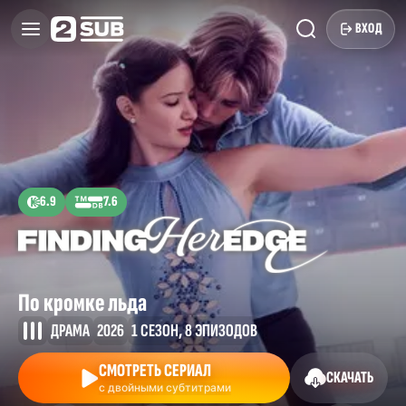
ВХОД
6.9
7.6
По кромке льда
ДРАМА
2026
1 СЕЗОН, 8 ЭПИЗОДОВ
СМОТРЕТЬ СЕРИАЛ
СКАЧАТЬ
с двойными субтитрами