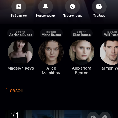
в роли
в роли
в роли
в роли
Adriana Russo
Maria Russo
Elise Russo
Will Rus
Madelyn Keys
Alice
Alexandra
Harmon W
Malakhov
Beaton
1 сезон
1
1/