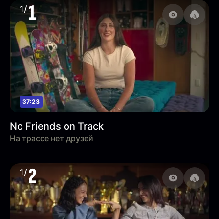
1
1/
37:23
No Friends on Track
На трассе нет друзей
2
1/