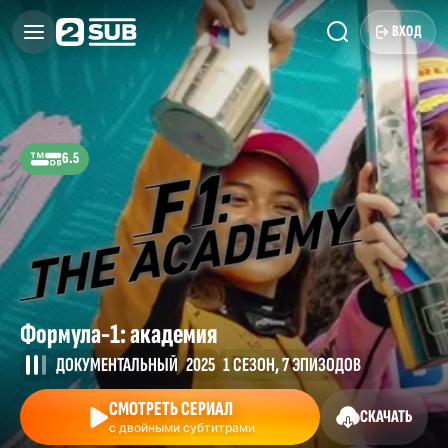
ВХОД
6.5
Формула-1: академия
ДОКУМЕНТАЛЬНЫЙ
2025
1 СЕЗОН, 7 ЭПИЗОДОВ
СМОТРЕТЬ СЕРИАЛ
СКАЧАТЬ
с двойными субтитрами