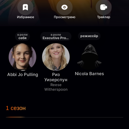
в роли
в роли
режиссёр
себя
Executive Producer
Nicola Barnes
Abbi Jo Pulling
Риз
Уизерспун
Reese
Witherspoon
1 сезон