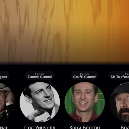
голос
голос
го
gres
Zummi Gummi
Gruffi Gummi
айан
Пол Уинчелл
Кори Бёртон
Бр