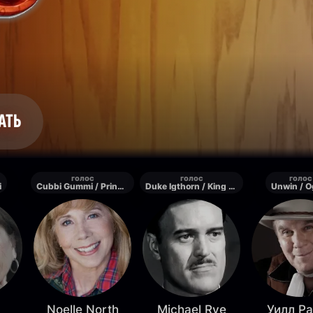
АТЬ
голос
голос
голос
i
Cubbi Gummi / Princess Calla
Duke Igthorn / King Gregor
Unwin / O
Noelle North
Michael Rye
Уилл Р