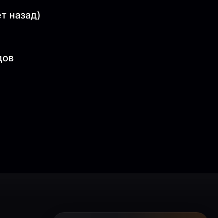
ет назад)
дов