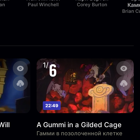
yan
Paul Winchell
Corey Burton
Кам
Brian 
6
1/
22:49
ill
A Gummi in a Gilded Cage
Гамми в позолоченной клетке