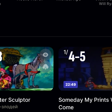
h
Will R
3
4-5
1/
22:49
ter Sculptor
Someday My Prints W
-злодей
Come