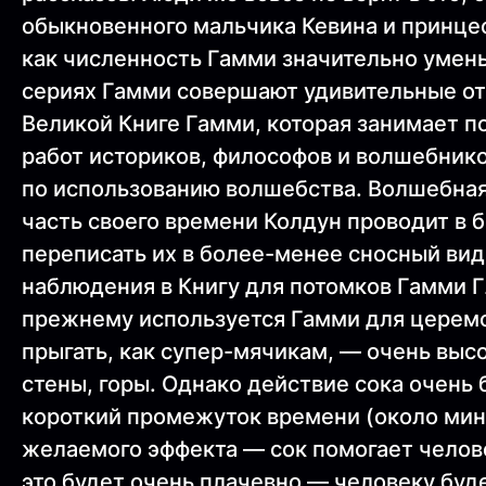
обыкновенного мальчика Кевина и принце
как численность Гамми значительно умень
сериях Гамми совершают удивительные отк
Великой Книге Гамми, которая занимает п
работ историков, философов и волшебнико
по использованию волшебства. Волшебная
часть своего времени Колдун проводит в б
переписать их в более-менее сносный вид
наблюдения в Книгу для потомков Гамми Г
прежнему используется Гамми для церемо
прыгать, как супер-мячикам, — очень выс
стены, горы. Однако действие сока очень 
короткий промежуток времени (около мин
желаемого эффекта — сок помогает челове
это будет очень плачевно — человеку буд