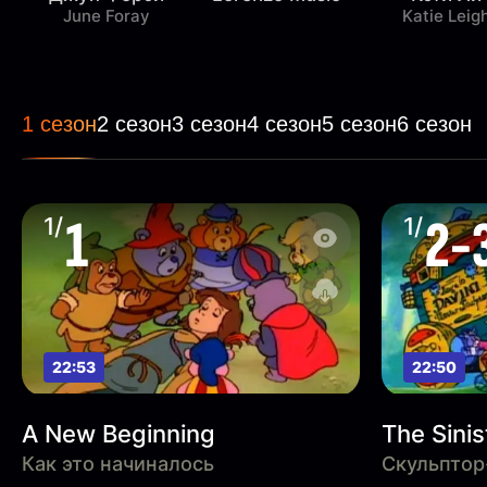
June Foray
Katie Leig
1 сезон
2 сезон
3 сезон
4 сезон
5 сезон
6 сезон
1
2-
1/
1/
22:53
22:50
A New Beginning
The Sinis
Как это начиналось
Скульптор