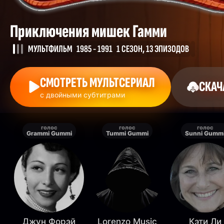
Приключения мишек Гамми
МУЛЬТФИЛЬМ
1985 - 1991
1 СЕЗОН, 13 ЭПИЗОДОВ
СМОТРЕТЬ МУЛЬТСЕРИАЛ
СКАЧ
с двойными субтитрами
голос
голос
голос
Grammi Gummi
Tummi Gummi
Sunni Gumm
Джун Форэй
Lorenzo Music
Кэти Ли