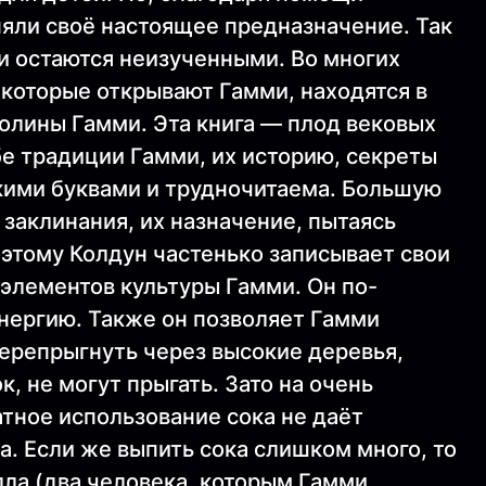
яли своё настоящее предназначение. Так
и остаются неизученными. Во многих
 которые открывают Гамми, находятся в
Долины Гамми. Эта книга — плод вековых
бе традиции Гамми, их историю, секреты
кими буквами и трудночитаема. Большую
 заклинания, их назначение, пытаясь
этому Колдун частенько записывает свои
 элементов культуры Гамми. Он по-
нергию. Также он позволяет Гамми
перепрыгнуть через высокие деревья,
, не могут прыгать. Зато на очень
тное использование сока не даёт
а. Если же выпить сока слишком много, то
лла (два человека, которым Гамми