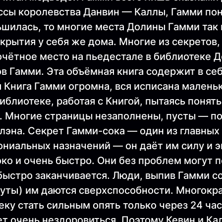
ссы королевства Данвин — Каллы, Гамми пон
шилась, то многие места Долины Гамми так 
рытия у себя же дома. Многие из секретов,
очётное место на пьедестале в библиотеке 
в Гамми. Эта объёмная книга содержит в се
 Книга Гамми огромна, вся исписана малень
иблиотеке, работая с Книгой, пытаясь понять
. Многие страницы незаполнены, пусты — по
лэна. Секрет Гамми-сока — один из главных
ниальных назначений — он даёт им силу и э
око и очень быстро. Они без проблем могут 
быстро заканчивается. Люди, выпив Гамми сок
уты) им даются сверхспособности. Многокра
ку стать сильным опять только через 24 час
ет очень нездоровиться. Поэтому Кевин и Ка