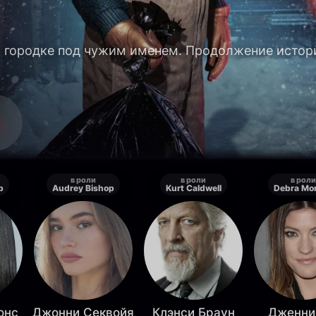
 городке под чужим именем. Продолжение истор
в роли
в роли
в роли
p
Audrey Bishop
Kurt Caldwell
Debra Mo
онс
Джонни Секвойя
Клэнси Браун
Дженни