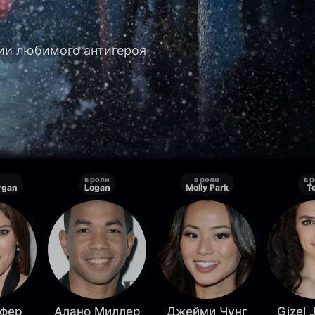
ии любимого антигероя
в роли
в роли
в 
rgan
Logan
Molly Park
T
фер
Алано Миллер
Джейми Чунг
Gizel 