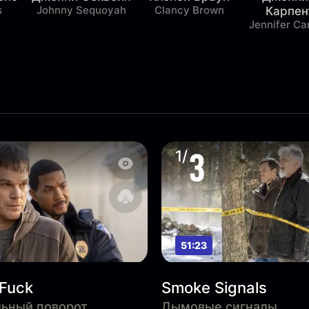
s
Johnny Sequoyah
Clancy Brown
Карпен
Jennifer Ca
3
1/
51:23
 Fuck
Smoke Signals
ьный поворот
Дымовые сигналы