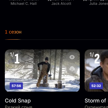
Michael C. Hall
Jack Alcott
Julia Jone
1 сезон
1
2
1/
1/
57:56
52:32
Cold Snap
Storm of
Резкий срыв
Охренител