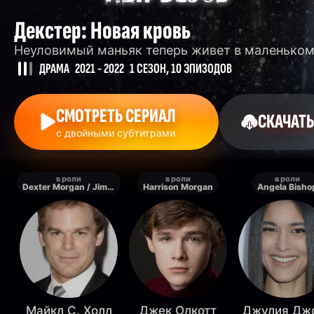
Декстер: Новая кровь
Неуловимый маньяк теперь живет в маленьком
ДРАМА
2021 - 2022
1 СЕЗОН, 10 ЭПИЗОДОВ
СМОТРЕТЬ СЕРИАЛ
СКАЧАТЬ
с двойными субтитрами
в роли
в роли
в роли
Dexter Morgan / Jim Lindsay
Harrison Morgan
Angela Bisho
Майкл С. Холл
Джек Олкотт
Джулия Дж