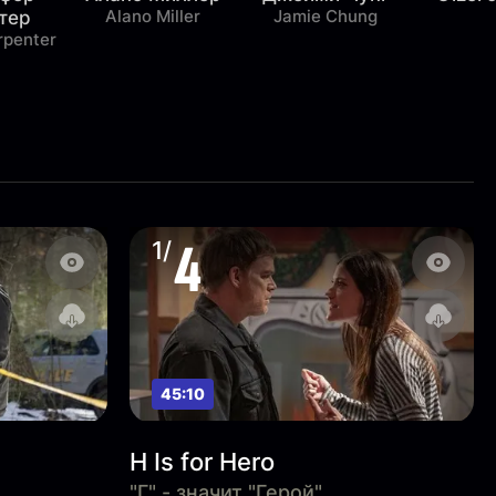
Alano Miller
Jamie Chung
тер
rpenter
4
1/
45:10
H Is for Hero
"Г" - значит "Герой"