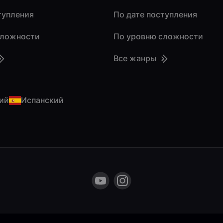
тупления
По дате поступления
сложности
По уровню сложности
Все жанры
ий
Испанский