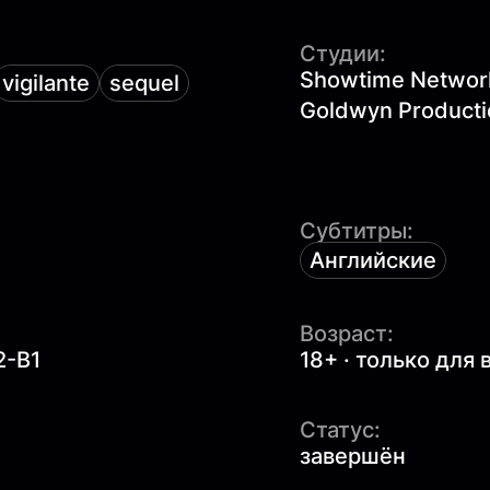
Студии:
Showtime Networks
vigilante
sequel
Goldwyn Producti
Субтитры:
Английские
Возраст:
2-B1
18+ · только для
Статус:
завершён