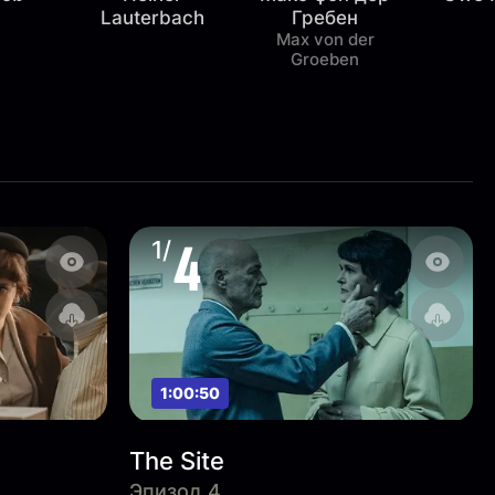
Lauterbach
Гребен
Max von der
Groeben
4
1/
1:00:50
The Site
Эпизод 4