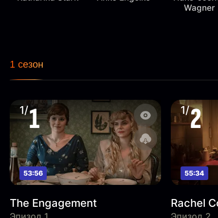
Wagner
1 сезон
1
2
1/
1/
53:56
55:34
The Engagement
Rachel C
Эпизод 1
Эпизод 2