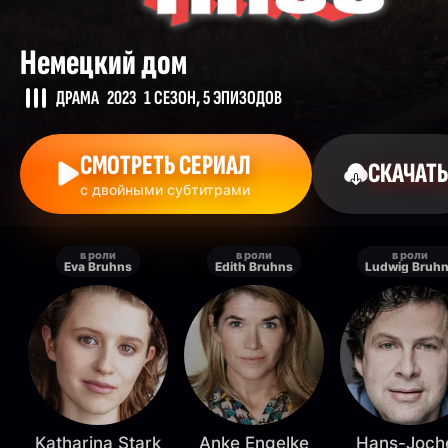
Немецкий дом
ДРАМА
2023
1 СЕЗОН, 5 ЭПИЗОДОВ
СМОТРЕТЬ СЕРИАЛ
СКАЧАТЬ
с двойными субтитрами
в роли
в роли
в роли
Eva Bruhns
Edith Bruhns
Ludwig Bruh
Katharina Stark
Anke Engelke
Hans-Joch