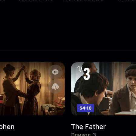
3
1/
54:10
ohen
The Father
Эпизод 3