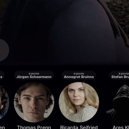
в роли
в роли
в роли
ns
Jürgen Schoormann
Annegret Bruhns
Stefan Br
en
Thomas Prenn
Ricarda Seifried
Ares K