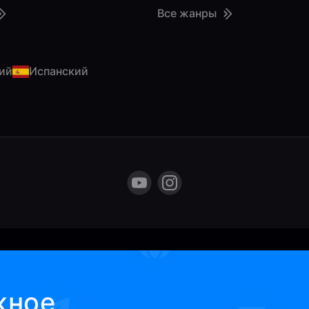
Все жанры
ий
Испанский
жное