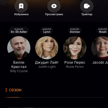
в роли
в роли
в роли
в роли
Dr. Eli Adler
Lynn
Denise
Noah
Билли
Джудит Лайт
Рози Перес
Jacobi J
Кристал
Judith Light
Rosie Perez
Billy Crystal
1 сезон