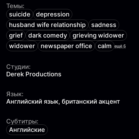
Темы:
suicide
depression
husband wife relationship
sadness
grief
dark comedy
grieving widower
widower
newspaper office
calm
ещё 6
Студии:
Derek Productions
Язык:
Английский язык, британский акцент
Субтитры:
Английские