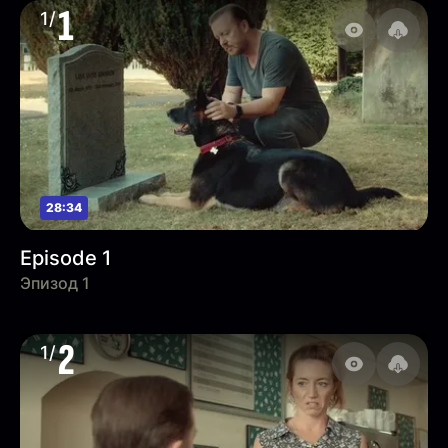
1
1/
28:34
Episode 1
Эпизод 1
2
1/