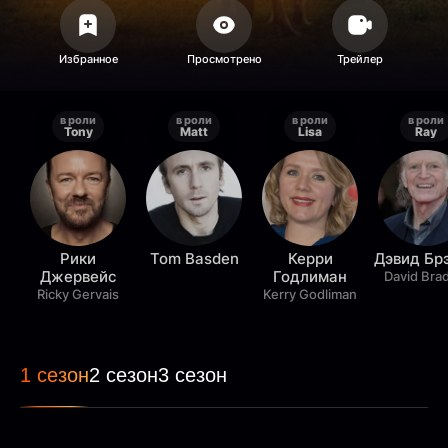
в роли
в роли
в роли
в роли
Tony
Matt
Lisa
Ray
Рики
Tom Basden
Керри
Дэвид Бр
Джервейс
Годлиман
David Bra
Ricky Gervais
Kerry Godliman
1 сезон
2 сезон
3 сезон