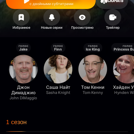
СКАЧАТЬ
с двойными субтитрами
голос
голос
голос
голос
Jake
Finn
Ice King
Джон
Саша Найт
Том Кенни
Хайден У
Димаджио
Sasha Knight
Tom Kenny
Hynden W
John DiMaggio
1 сезон