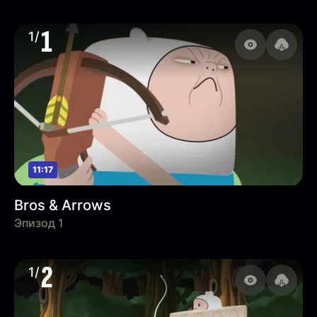
1
1/
11:17
Bros & Arrows
Эпизод 1
2
1/