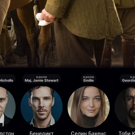
в роли
в роли
в 
Nicholls
Maj. Jamie Stewart
Emilie
Geordie
лстон
Бенедикт
Селин Бакенс
Тоби 