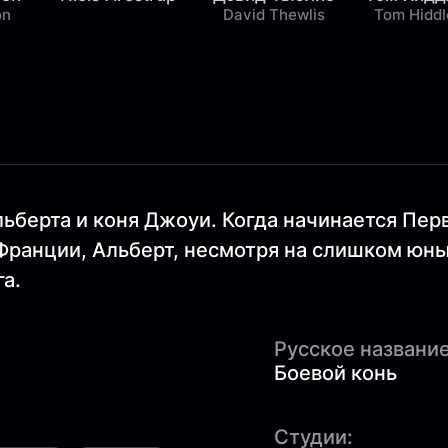
on
David Thewlis
Tom Hiddl
берта и коня Джоуи. Когда начинается Перв
ранции, Альберт, несмотря на слишком юный
га.
Русское название
Боевой конь
Студии: