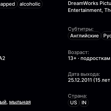
DreamWorks Pictur
rapped
alcoholic
Entertainment, T
Субтитры:
Английские
Ру
Возраст:
A2
13+ · подросткам
Дата выхода:
25.12.2011 (15 лет
Страна:
ный
,
мыльная
US
IN