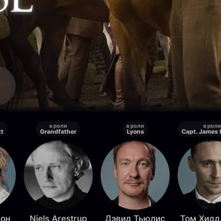
в роли
в роли
в роли
tt
Grandfather
Lyons
Capt. James 
сон
Niels Arestrup
Дэвид Тьюлис
Том Хидд