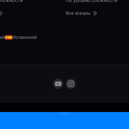
сложности
По уровню сложности
Все жанры
ий
Испанский