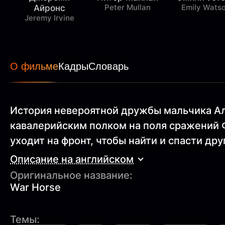
Peter Mullan
Emily Wats
Айронс
Jeremy Irvine
О фильме
Кадры
Словарь
История невероятной дружбы мальчика Аль
кавалерийским полком на поля сражений Ф
уходит на фронт, чтобы найти и спасти дру
Описание на английском
Оригинальное название:
War Horse
Темы: