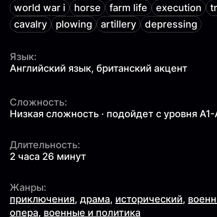
world war i
horse
farm life
execution
t
cavalry
plowing
artillery
depressing
Язык:
Английский язык, британский акцент
Сложность:
Низкая сложность · подойдет с уровня A1-
Длительность:
2 часа 26 минут
Жанры:
приключения
,
драма
,
исторический
,
воен
опера
,
военные и политика