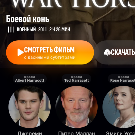
Боевой конь
ВОЕННЫЙ
2011
2 Ч 26 МИН
СМОТРЕТЬ ФИЛЬМ
СКАЧАТЬ
с двойными субтитрами
в роли
в роли
в роли
Albert Narracott
Ted Narracott
Rose Narraco
Джереми
Питер Маллан
Эмили Уот