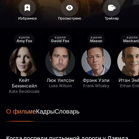
в роли
в роли
в роли
в роли
Amy Fox
David Fox
Mason
Mechani
Кейт
Люк Уилсон
Фрэнк Уэли
Итан Эм
Бекинсейл
Luke Wilson
Frank Whaley
Ethan Em
Kate Beckinsale
О фильме
Кадры
Словарь
Когда посреди пустынной дороги у Дэвида