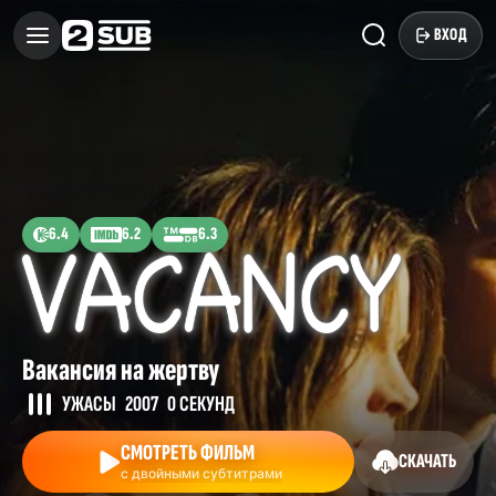
ВХОД
6.4
6.2
6.3
Вакансия на жертву
УЖАСЫ
2007
0 СЕКУНД
СМОТРЕТЬ ФИЛЬМ
СКАЧАТЬ
с двойными субтитрами