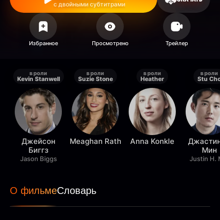
с двойными субтитрами
в роли
в роли
в роли
в роли
Kevin Stanwell
Suzie Stone
Heather
Stu Ch
Джейсон
Meaghan Rath
Anna Konkle
Джастин
Биггз
Мин
Jason Biggs
Justin H. 
О фильме
Словарь