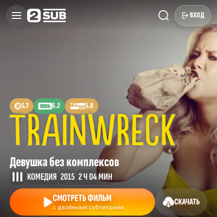
ВХОД
5.7
6.2
5.8
Девушка без комплексов
КОМЕДИЯ
2015
2 Ч 04 МИН
СМОТРЕТЬ ФИЛЬМ
СКАЧАТЬ
с двойными субтитрами