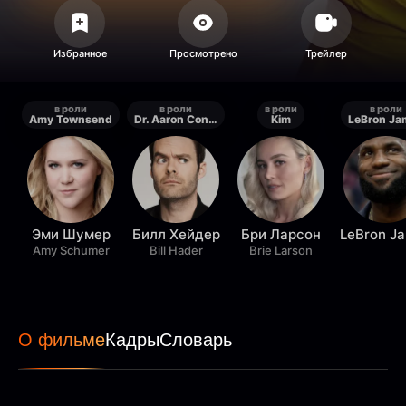
в роли
в роли
в роли
в роли
Amy Townsend
Dr. Aaron Conners
Kim
LeBron Ja
Эми Шумер
Билл Хейдер
Бри Ларсон
LeBron J
Amy Schumer
Bill Hader
Brie Larson
О фильме
Кадры
Словарь