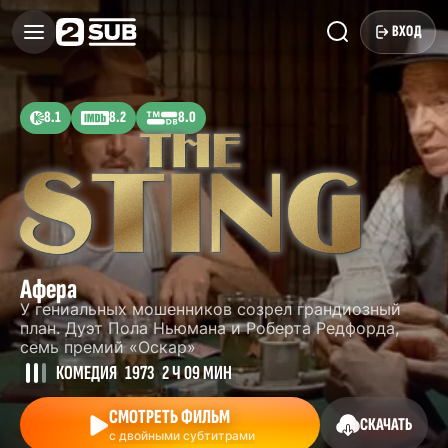
ВХОД
8.1
8.2
8.0
Афера
У гениальных мошенников созрел грандиозный
план. Дуэт Пола Ньюмана и Роберта Редфорда,
семь премий «Оскар»
КОМЕДИЯ
1973
2 Ч 09 МИН
СМОТРЕТЬ ФИЛЬМ
СКАЧАТЬ
с двойными субтитрами