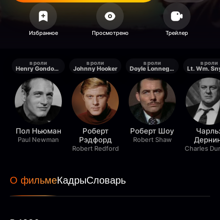
в роли
в роли
в роли
в роли
Henry Gondorff
Johnny Hooker
Doyle Lonnegan
Lt. Wm. Sn
Пол Ньюман
Роберт
Роберт Шоу
Чарль
Рэдфорд
Дерни
Paul Newman
Robert Shaw
Robert Redford
Charles Du
О фильме
Кадры
Словарь