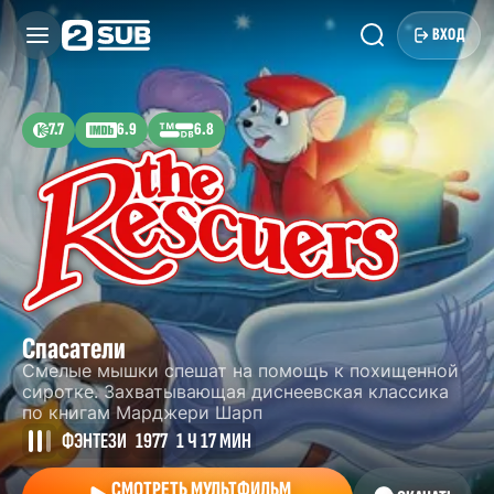
ВХОД
7.7
6.9
6.8
Спасатели
Смелые мышки спешат на помощь к похищенной
сиротке. Захватывающая диснеевская классика
по книгам Марджери Шарп
ФЭНТЕЗИ
1977
1 Ч 17 МИН
СМОТРЕТЬ МУЛЬТФИЛЬМ