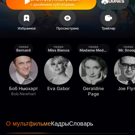
СКАЧАТЬ
с двойными субтитрами
голос
голос
голос
голос
Bernard
Miss Bianca
Madame Medusa
Mr. Snoo
Боб Ньюхарт
Eva Gabor
Geraldine
Joe Fly
Page
Bob Newhart
О мультфильме
Кадры
Словарь