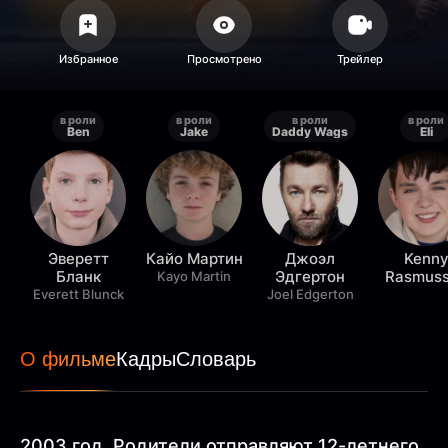
в роли
в роли
в роли
в роли
Ben
Jake
Daddy Wags
Eli
Эверетт
Кайо Мартин
Джоэл
Kenn
Бланк
Эдгертон
Rasmus
Kayo Martin
Everett Blunck
Joel Edgerton
О фильме
Кадры
Словарь
2003 год. Родители отправляют 12-летнего