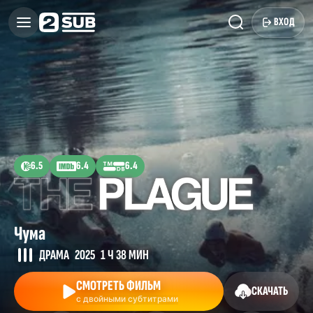
ВХОД
6.5
6.4
6.4
Чума
ДРАМА
2025
1 Ч 38 МИН
СМОТРЕТЬ ФИЛЬМ
СКАЧАТЬ
с двойными субтитрами