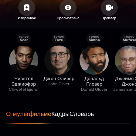
голос
голос
голос
голос
Scar
Zazu
Simba
Mufas
Чиветел
Джон Оливер
Дональд
Джеймс 
Эджиофор
Гловер
Джон
John Oliver
Chiwetel Ejiofor
Donald Glover
James Earl 
О мультфильме
Кадры
Словарь