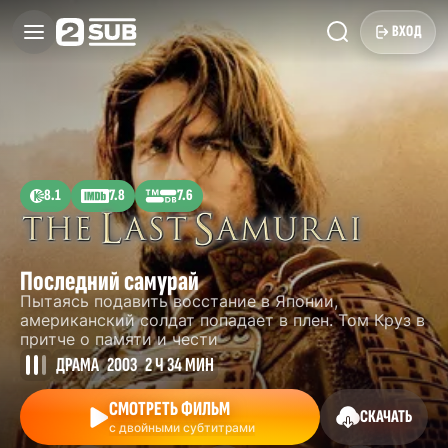
ВХОД
8.1
7.8
7.6
Последний самурай
Пытаясь подавить восстание в Японии,
американский солдат попадает в плен. Том Круз в
притче о памяти и чести
ДРАМА
2003
2 Ч 34 МИН
СМОТРЕТЬ ФИЛЬМ
СКАЧАТЬ
с двойными субтитрами