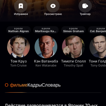
в роли
в роли
в роли
в роли
Nathan Algren
Moritsugu Katsumoto
Simon Graham
Том Круз
Кэн Ватанабэ
Тимоти Сполл
Тони Гол
Tom Cruise
Ken Watanabe
Timothy Spall
Tony Gold
О фильме
Кадры
Словарь
Действие разворачивается в Японии 70-ых