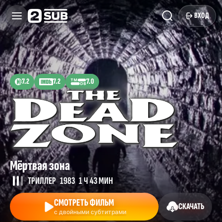
ВХОД
7.2
7.2
7.0
Мёртвая зона
ТРИЛЛЕР
1983
1 Ч 43 МИН
СМОТРЕТЬ ФИЛЬМ
СКАЧАТЬ
с двойными субтитрами