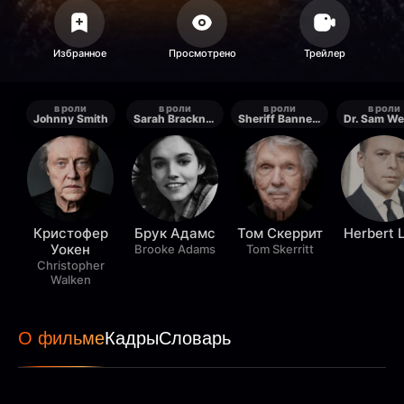
в роли
в роли
в роли
в роли
Johnny Smith
Sarah Bracknell
Sheriff Bannerman
Dr. Sam We
Кристофер
Брук Адамс
Том Скеррит
Herbert 
Уокен
Brooke Adams
Tom Skerritt
Christopher
Walken
О фильме
Кадры
Словарь