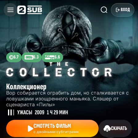
ВХОД
6.7
6.3
6.6
Коллекционер
Вор собирается ограбить дом, но сталкивается с
ловушками изощренного маньяка. Слэшер от
сценариста «Пилы»
УЖАСЫ
2009
1 Ч 29 МИН
СМОТРЕТЬ ФИЛЬМ
СКАЧАТЬ
с двойными субтитрами