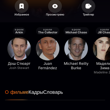
в роли
в роли
в роли
в роли
Arkin
The Collector
Michael Chase
Jill Cha
Дош Стюарт
Juan
Michael Reilly
Мадел
Fernández
Burke
Зима
Josh Stewart
Madeline 
О фильме
Кадры
Словарь