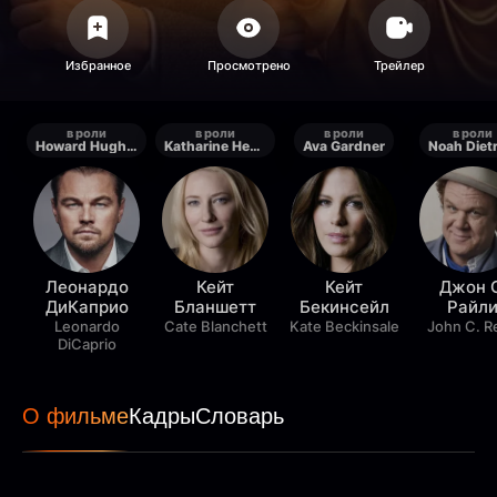
в роли
в роли
в роли
в роли
Howard Hughes
Katharine Hepburn
Ava Gardner
Noah Dietr
Леонардо
Кейт
Кейт
Джон С
ДиКаприо
Бланшетт
Бекинсейл
Райл
Leonardo
Cate Blanchett
Kate Beckinsale
John C. Re
DiCaprio
О фильме
Кадры
Словарь