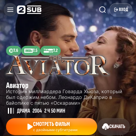
ВХОД
7.6
7.5
7.2
Авиатор
История миллиардера Говарда Хьюза, который
был одержим небом. Леонардо ДиКаприо в
байопике с пятью «Оскарами»
ДРАМА
2004
2 Ч 50 МИН
СМОТРЕТЬ ФИЛЬМ
СКАЧАТЬ
с двойными субтитрами