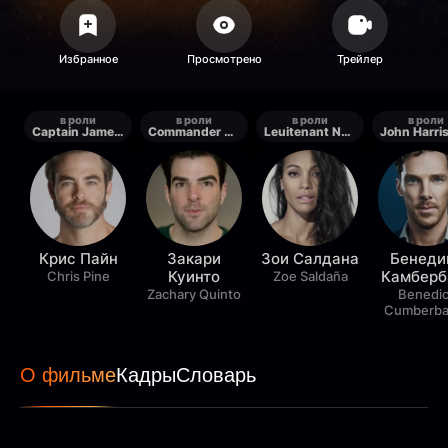
в роли
в роли
в роли
в роли
Captain James T. Kirk
Commander Spock
Leuitenant Nyota Uhura
Крис Пайн
Закари
Зои Салдана
Бенеди
Куинто
Камберб
Chris Pine
Zoe Saldaña
Zachary Quinto
Benedic
Cumberba
О фильме
Кадры
Словарь