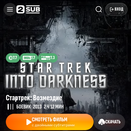
ВХОД
7.7
7.7
7.3
Стартрек: Возмездие
БОЕВИК
2013
2 Ч 12 МИН
СМОТРЕТЬ ФИЛЬМ
СКАЧАТЬ
с двойными субтитрами