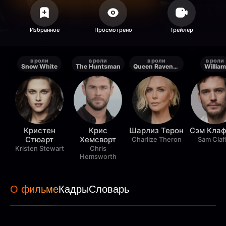
в роли
в роли
в роли
в роли
Snow White
The Huntsman
Queen Ravenna
William
Кристен
Крис
Шарлиз Терон
Сэм Кла
Стюарт
Хемсворт
Charlize Theron
Sam Clafl
Kristen Stewart
Chris
Hemsworth
О фильме
Кадры
Словарь