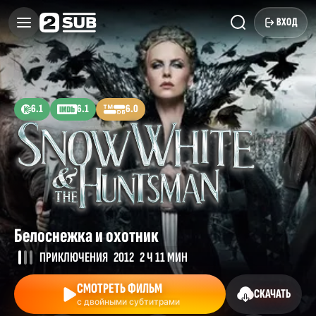
ВХОД
6.1
6.1
6.0
Белоснежка и охотник
ПРИКЛЮЧЕНИЯ
2012
2 Ч 11 МИН
СМОТРЕТЬ ФИЛЬМ
СКАЧАТЬ
с двойными субтитрами