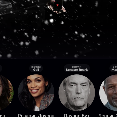
в роли
в роли
в 
Gail
Senator Roark
Ma
рин
Розарио Доусон
Пауэрс Бут
Деннис 