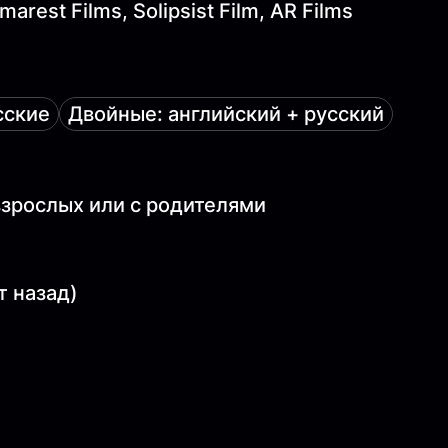
arest Films, Solipsist Film, AR Films
сские
Двойные: английский + русский
 взрослых или с родителями
т назад)