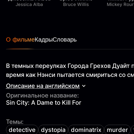
Jessica Alba
Bruce Willis
Mickey Rour
О фильме
Кадры
Словарь
В темных переулках Города Грехов Дуайт 
время как Нэнси пытается смириться со с
Описание на английском
Оригинальное название:
Sin City: A Dame to Kill For
Темы:
detective
dystopia
dominatrix
murder