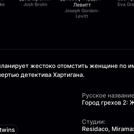
ke
Josh Brolin
Eva Gr
Левитт
Joseph Gordon-
Levitt
планирует жестоко отомстить женщине по име
мертью детектива Хартигана.
Русское название
Город грехов 2: 
Студии:
Residaco, Mirama
twins