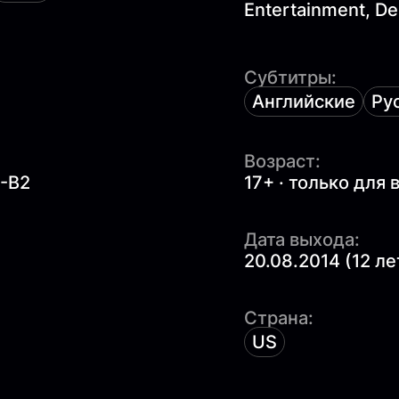
Entertainment, Dem
Субтитры:
Английские
Ру
Возраст:
1-B2
17+ · только для
Дата выхода:
20.08.2014 (12 ле
Страна:
US