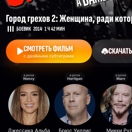
Город грехов 2: Женщина, ради кото
БОЕВИК
2014
1 Ч 42 МИН
СМОТРЕТЬ ФИЛЬМ
СКАЧАТЬ
с двойными субтитрами
в роли
в роли
в роли
Nancy
Hartigan
Marv
Джессика Альба
Брюс Уиллис
Микки Ру