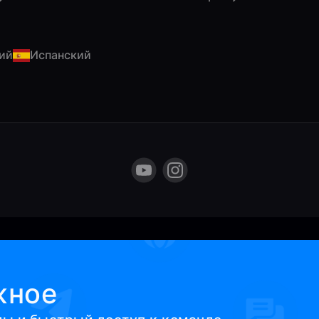
ий
Испанский
жное