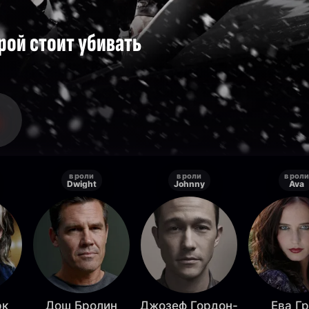
рой стоит убивать
в роли
в роли
в роли
Dwight
Johnny
Ava
рк
Дош Бролин
Джозеф Гордон-
Ева Г