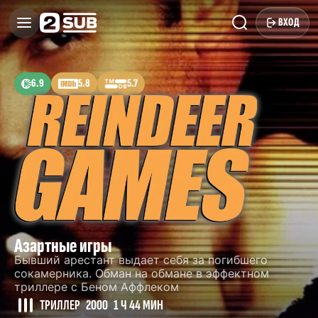
ВХОД
6.9
5.8
5.7
Азартные игры
Бывший арестант выдает себя за погибшего
сокамерника. Обман на обмане в эффектном
триллере с Беном Аффлеком
ТРИЛЛЕР
2000
1 Ч 44 МИН