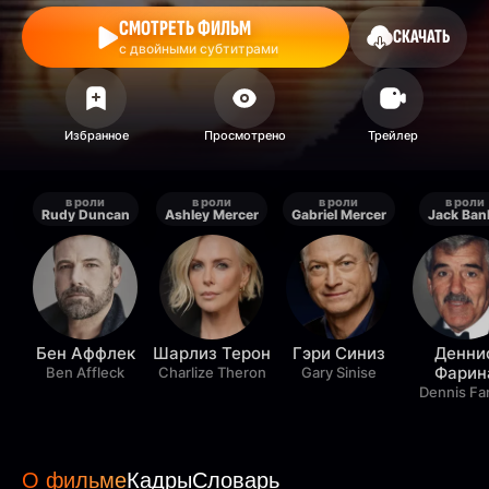
СМОТРЕТЬ ФИЛЬМ
СКАЧАТЬ
с двойными субтитрами
в роли
в роли
в роли
в роли
Rudy Duncan
Ashley Mercer
Gabriel Mercer
Jack Ban
Бен Аффлек
Шарлиз Терон
Гэри Синиз
Денни
Фарин
Ben Affleck
Charlize Theron
Gary Sinise
Dennis Fa
О фильме
Кадры
Словарь