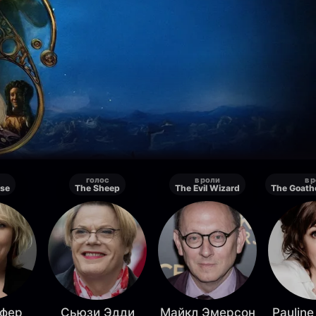
голос
в роли
в 
se
The Sheep
The Evil Wizard
фер
Сьюзи Эдди
Майкл Эмерсон
Paulin