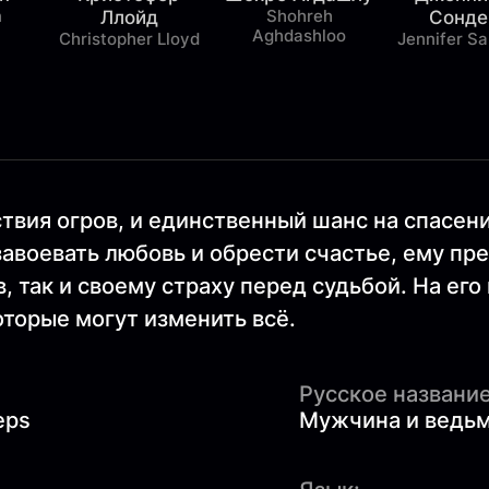
n
Shohreh
Ллойд
Сонде
Aghdashloo
Christopher Lloyd
Jennifer S
твия огров, и единственный шанс на спасен
завоевать любовь и обрести счастье, ему пр
, так и своему страху перед судьбой. На его
торые могут изменить всё.
Русское название
eps
Мужчина и ведь