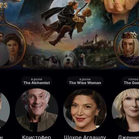
в роли
в роли
голос
The Alchemist
The Wise Woman
The Goo
н
Кристофер
Шохре Агдашлу
Дженни