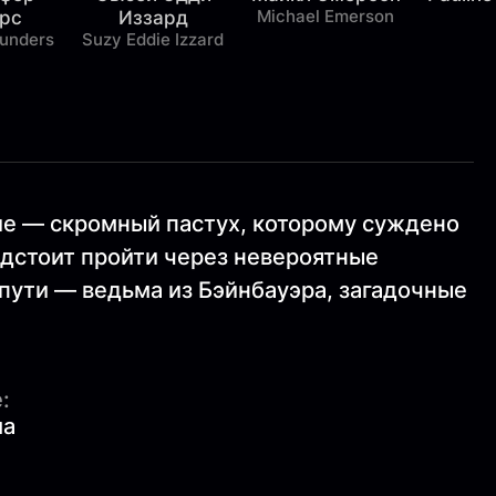
Michael Emerson
рс
Иззард
aunders
Suzy Eddie Izzard
ие — скромный пастух, которому суждено
едстоит пройти через невероятные
 пути — ведьма из Бэйнбауэра, загадочные
:
ма