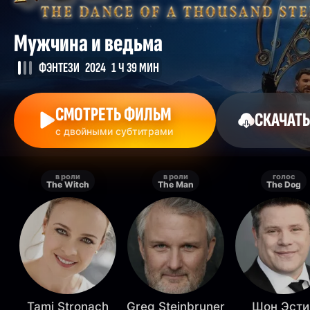
Мужчина и ведьма
ФЭНТЕЗИ
2024
1 Ч 39 МИН
СМОТРЕТЬ ФИЛЬМ
СКАЧАТЬ
с двойными субтитрами
в роли
в роли
голос
The Witch
The Man
The Dog
Tami Stronach
Greg Steinbruner
Шон Эсти