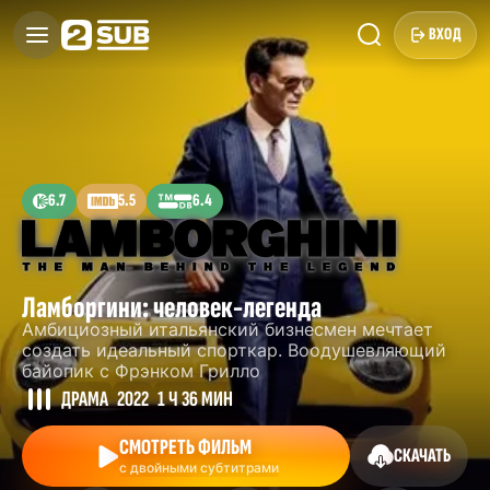
ВХОД
6.7
5.5
6.4
Ламборгини: человек-легенда
Амбициозный итальянский бизнесмен мечтает
создать идеальный спорткар. Воодушевляющий
байопик с Фрэнком Грилло
ДРАМА
2022
1 Ч 36 МИН
СМОТРЕТЬ ФИЛЬМ
СКАЧАТЬ
с двойными субтитрами