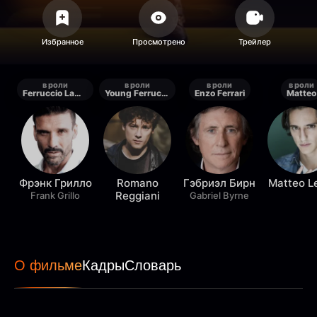
в роли
в роли
в роли
в роли
Ferruccio Lamborghini
Young Ferruccio Lamborghini
Enzo Ferrari
Matteo
Фрэнк Грилло
Romano
Гэбриэл Бирн
Matteo L
Reggiani
Frank Grillo
Gabriel Byrne
О фильме
Кадры
Словарь