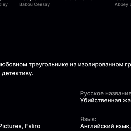
dley
Babou Ceesay
Abbey 
любовном треугольнике на изолированном г
 детективу.
Русское название
Убийственная жа
Язык:
ictures, Faliro
Английский язык