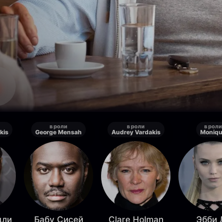
в роли
в роли
в роли
kis
George Mensah
Audrey Vardakis
Moniq
дли
Бабу Сисей
Clare Holman
Эбби 