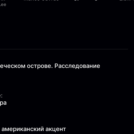
Lee
реческом острове. Расследование
:
ра
, американский акцент