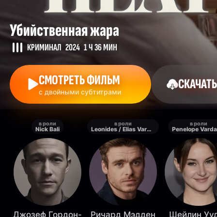
Убийственная жара
КРИМИНАЛ
2024
1 Ч 36 МИН
СМОТРЕТЬ ФИЛЬМ
СКАЧАТЬ
с двойными субтитрами
в роли
в роли
в роли
Nick Bali
Leonides / Elias Vardakis
Penelope Varda
Джозеф Гордон-
Ричард Мэдден
Шейлин Уу