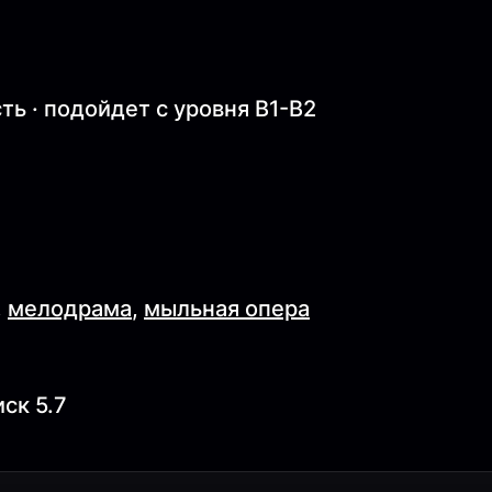
ь · подойдет с уровня B1-B2
,
мелодрама
,
мыльная опера
ск 5.7