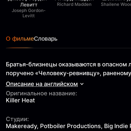
Richard Madden
Shailene Woo
Левитт
Joseph Gordon-
Levitt
О фильме
Словарь
Братья-близнецы оказываются в опасном 
поручено «Человеку-ревнивцу», раненому
Описание на английском
Оригинальное название:
Killer Heat
Студии:
Makeready, Potboiler Productions, Big Indie P