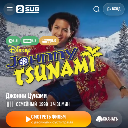
ВХОД
6.6
6.3
6.0
Джонни Цунами
СЕМЕЙНЫЙ
1999
1 Ч 31 МИН
СМОТРЕТЬ ФИЛЬМ
СКАЧАТЬ
с двойными субтитрами