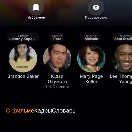
в роли
в роли
в роли
в роли
Johnny Kapahaala
Pete
Melanie
Sam Sterl
Brandon Baker
Юдзи
Mary Page
Lee Thom
Окумото
Keller
Youn
Yuji Okumoto
О фильме
Кадры
Словарь