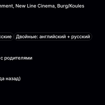
inment, New Line Cinema, Burg/Koules
сские
Двойные: английский + русский
 с родителями
да назад)