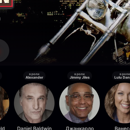
о
в роли
в роли
в роли
Alexander
Jimmy Jiles
Lulu Dan
eld
Daniel Baldwin
Джанкарло
Ванес