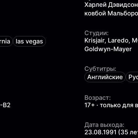
Харлей Дэвидсон
ковбой Мальбор
Студии:
Krisjair, Laredo
rnia
las vegas
Goldwyn-Mayer
Субтитры:
Английские
Ру
Возраст:
1-B2
17+ · только для
Дата выхода:
23.08.1991 (35 ле