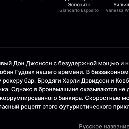
Эспозито
Уилья
Giancarlo Esposito
Vanessa Wi
тливый Дон Джонсон с безудержной мощью и
бин Гудов» нашего времени. В беззаконном 
рокеру бар. Бродяги Харли Дэвидсон и Ков
нка. Однако в бронемашине оказываются не д
 коррумпированного банкира. Скоростные м
асный рецепт этого футуристического прик
Русское название