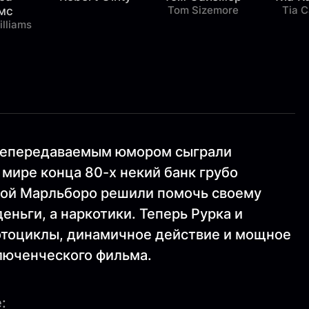
Tom Sizemore
Tia C
мс
lliams
 непередаваемым юмором сыграли
мире конца 80-х некий банк грубо
бой Марльборо решили помочь своему
еньги, а наркотики. Теперь Рурка и
отоциклы, динамичное действие и мощное
люченческого фильма.
: