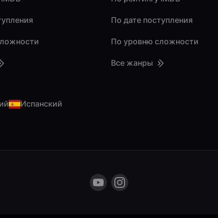
тупления
По дате поступления
сложности
По уровню сложности
Все жанры
ий
Испанский