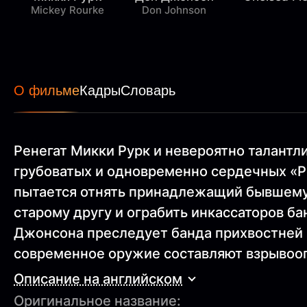
Mickey Rourke
Don Johnson
О фильме
Кадры
Словарь
Ренегат Микки Рурк и невероятно талан
грубоватых и одновременно сердечных «Ро
пытается отнять принадлежащий бывшему 
старому другу и ограбить инкассаторов ба
Джонсона преследует банда прихвостней
современное оружие составляют взрывооп
Описание на английском
Оригинальное название: