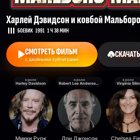
Харлей Дэвидсон и ковбой Мальбор
БОЕВИК
1991
1 Ч 38 МИН
СМОТРЕТЬ ФИЛЬМ
СКАЧАТЬ
с двойными субтитрами
в роли
в роли
в роли
Harley Davidson
Robert Lee Anderson / The Marlboro Man
Virginia Slim
Микки Рурк
Дон Джонсон
Chelsea Fi