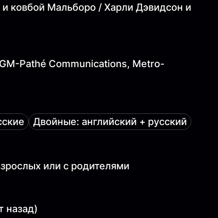
 и ковбой Мальборо / Харли Дэвидсон и
о
, MGM-Pathé Communications, Metro-
сские
Двойные: английский + русский
 взрослых или с родителями
т назад)