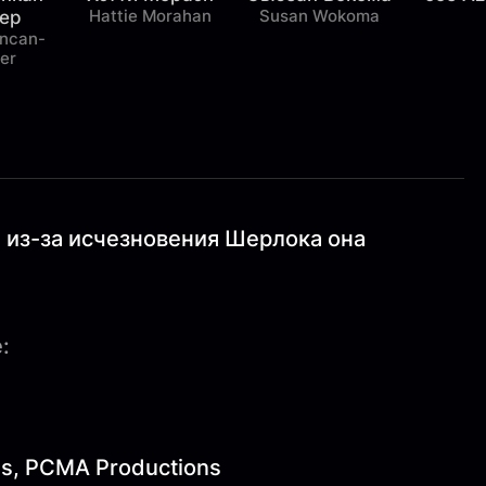
Hattie Morahan
Susan Wokoma
ер
ncan-
er
: из-за исчезновения Шерлока она
:
es, PCMA Productions