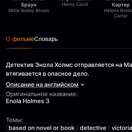
Henry Cavill
Браун
Картер
Millie Bobby Brown
Helena Bon
Carter
О фильме
Словарь
Детектив Энола Холмс отправляется на Ма
втягивается в опасное дело.
Описание на английском
Оригинальное название:
Enola Holmes 3
Темы:
based on novel or book
detective
victori