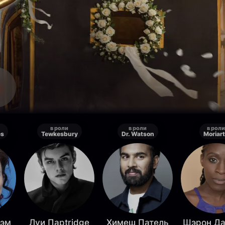
в роли
в роли
в роли
es
Tewkesbury
Dr. Watson
Moriar
нэм
Луи Парtridge
Химеш Патель
Шэрон Да