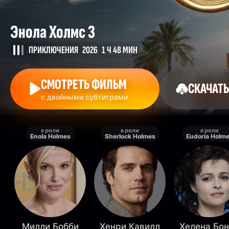
Энола Холмс 3
ПРИКЛЮЧЕНИЯ
2026
1 Ч 48 МИН
СМОТРЕТЬ ФИЛЬМ
СКАЧАТЬ
с двойными субтитрами
в роли
в роли
в роли
Enola Holmes
Sherlock Holmes
Eudoria Holm
Милли Бобби
Хенри Кавилл
Хелена Бо