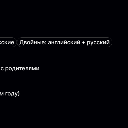
сские
Двойные: английский + русский
 с родителями
м году)