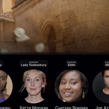
в роли
в роли
в 
ty
Lady Tewkesbury
Edith
Mi
нкан-
Хэтти Мораэн
Сьюзан Вокома
Joe Az