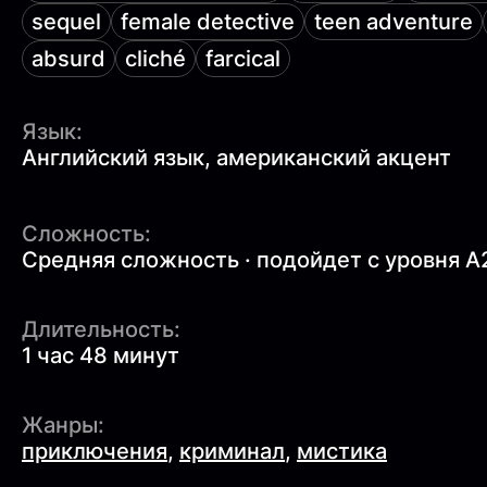
sequel
female detective
teen adventure
absurd
cliché
farcical
Язык:
Английский язык, американский акцент
Сложность:
Средняя сложность · подойдет с уровня A
Длительность:
1 час 48 минут
Жанры:
приключения
,
криминал
,
мистика