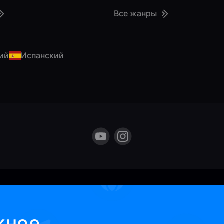
Все жанры
ий
Испанский
жное