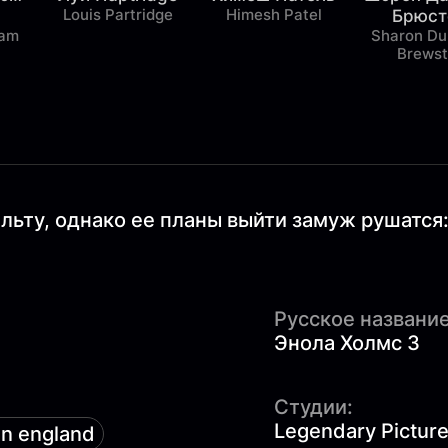
Louis Partridge
Himesh Patel
Брюст
ham
Sharon Du
Brewst
льту, однако ее планы выйти замуж рушатся
Русское название
Энола Холмс 3
Студии:
Legendary Pictur
an england