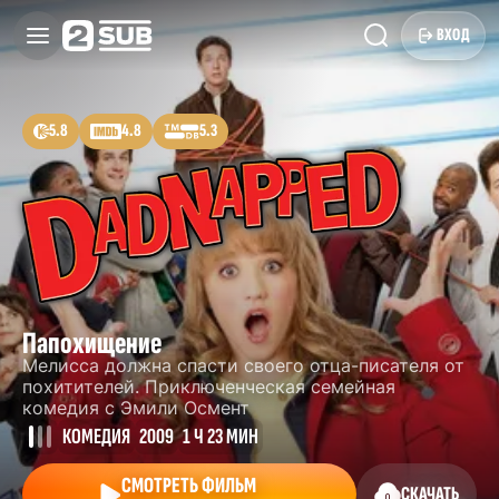
ВХОД
5.8
4.8
5.3
Папохищение
Мелисса должна спасти своего отца-писателя от
похитителей. Приключенческая семейная
комедия с Эмили Осмент
КОМЕДИЯ
2009
1 Ч 23 МИН
СМОТРЕТЬ ФИЛЬМ
СКАЧАТЬ