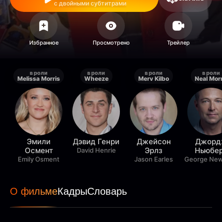
с двойными субтитрами
в роли
в роли
в роли
в роли
Melissa Morris
Wheeze
Merv Kilbo
Neal Morr
Эмили
Дэвид Генри
Джейсон
Джорд
Осмент
Эрлз
Ньюбе
David Henrie
Emily Osment
Jason Earles
George Ne
О фильме
Кадры
Словарь