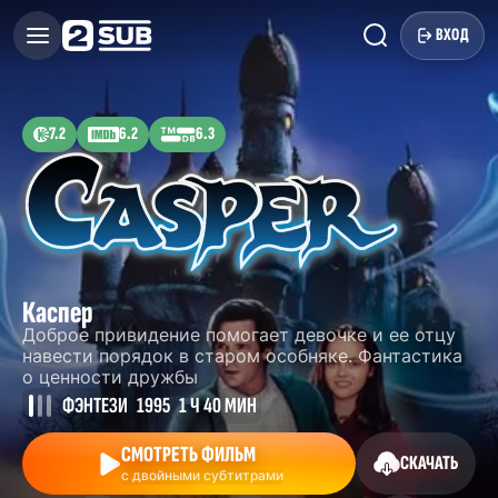
ВХОД
7.2
6.2
6.3
Каспер
Доброе привидение помогает девочке и ее отцу
навести порядок в старом особняке. Фантастика
о ценности дружбы
ФЭНТЕЗИ
1995
1 Ч 40 МИН
СМОТРЕТЬ ФИЛЬМ
СКАЧАТЬ
с двойными субтитрами