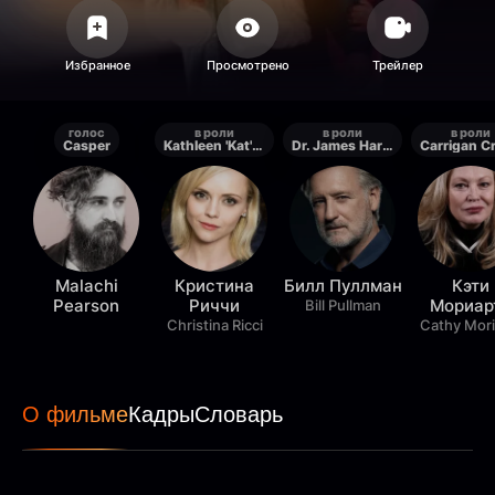
голос
в роли
в роли
в роли
Casper
Kathleen 'Kat' Harvey
Dr. James Harvey
Malachi
Кристина
Билл Пуллман
Кэти
Pearson
Риччи
Мориар
Bill Pullman
Christina Ricci
Cathy Mori
О фильме
Кадры
Словарь