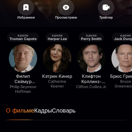
в роли
в роли
в роли
в роли
Truman Capote
Harper Lee
Perry Smith
Jack Dun
Филип
Кэтрин Кинер
Клифтон
Брюс Гри
Сеймур
Коллинз-
Catherine
Bruce
Keener
Greenwo
Хоффман
младший
Philip Seymour
Clifton Collins Jr.
Hoffman
О фильме
Кадры
Словарь