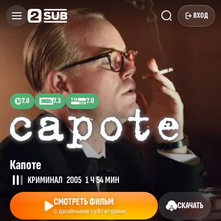
ВХОД
7.0
7.3
7.0
Капоте
КРИМИНАЛ
2005
1 Ч 54 МИН
СМОТРЕТЬ ФИЛЬМ
СКАЧАТЬ
с двойными субтитрами