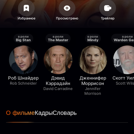
в роли
в роли
в роли
в роли
Big Stan
The Master
Mindy
Роб Шнайдер
Дэвид
Дженнифер
Скотт Уи
Кэррадайн
Моррисон
Rob Schneider
Scott Wil
David Carradine
Jennifer
Morrison
О фильме
Кадры
Словарь