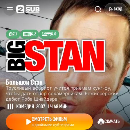
ВХОД
7.1
6.2
6.6
Большой Стэн
Трусливый аферист учится приемам кунг-фу,
чтобы дать отпор сокамерникам. Режиссерский
дебют Роба Шнайдера
КОМЕДИЯ
2007
1 Ч 49 МИН
СМОТРЕТЬ ФИЛЬМ
СКАЧАТЬ
с двойными субтитрами