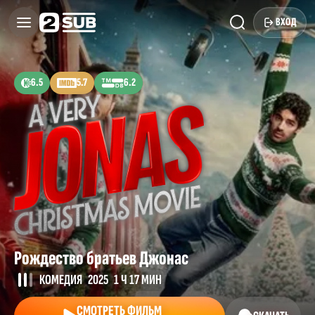
ВХОД
6.5
5.7
6.2
Рождество братьев Джонас
КОМЕДИЯ
2025
1 Ч 17 МИН
СМОТРЕТЬ ФИЛЬМ