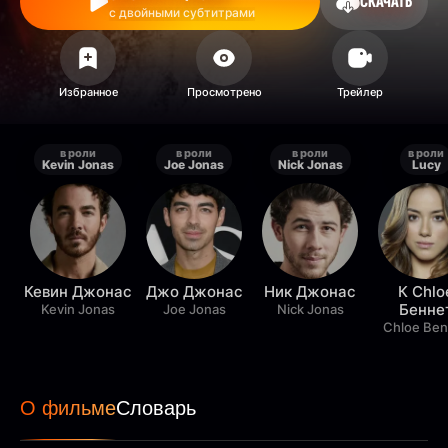
СКАЧАТЬ
с двойными субтитрами
в роли
в роли
в роли
в роли
Kevin Jonas
Joe Jonas
Nick Jonas
Lucy
Кевин Джонас
Джо Джонас
Ник Джонас
К Chlo
Бенне
Kevin Jonas
Joe Jonas
Nick Jonas
Chloe Ben
О фильме
Словарь