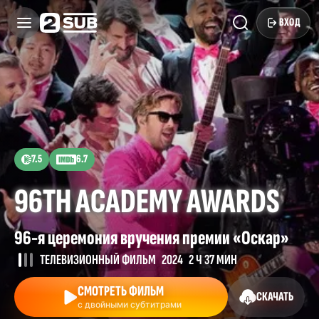
ВХОД
7.5
6.7
96TH ACADEMY AWARDS
96-я церемония вручения премии «Оскар»
ТЕЛЕВИЗИОННЫЙ ФИЛЬМ
2024
2 Ч 37 МИН
СМОТРЕТЬ ФИЛЬМ
СКАЧАТЬ
с двойными субтитрами