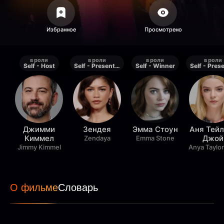
в роли
в роли
в роли
в роли
Self - Host
Self - Presenter: Best Cinematography
Self - Winner
Джимми
Зендея
Эмма Стоун
Аня Тейл
Киммел
Джой
Zendaya
Emma Stone
Jimmy Kimmel
Anya Taylo
О фильме
Словарь