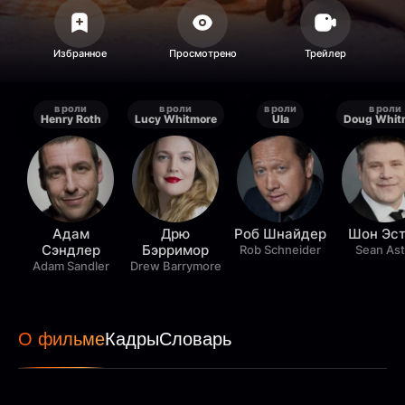
в роли
в роли
в роли
в роли
Henry Roth
Lucy Whitmore
Ula
Адам
Дрю
Роб Шнайдер
Шон Эс
Сэндлер
Бэрримор
Rob Schneider
Sean Ast
Adam Sandler
Drew Barrymore
О фильме
Кадры
Словарь