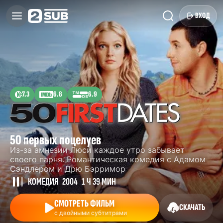
ВХОД
7.3
6.8
6.9
50 первых поцелуев
Из-за амнезии Люси каждое утро забывает
своего парня. Романтическая комедия с Адамом
Сэндлером и Дрю Бэрримор
КОМЕДИЯ
2004
1 Ч 39 МИН
СМОТРЕТЬ ФИЛЬМ
СКАЧАТЬ
с двойными субтитрами