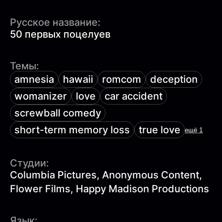
Русское название:
50 первых поцелуев
Темы:
amnesia
hawaii
romcom
deception
womanizer
love
car accident
screwball comedy
short-term memory loss
true love
ещё 1
Студии:
Columbia Pictures, Anonymous Content,
Flower Films, Happy Madison Productions
Язык: