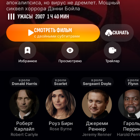
апокалипсиса, но вирус не дремлет. Мощный
сиквел хоррора Дэнни Бойла
УЖАСЫ
2007
1 Ч 40 МИН
СМОТРЕТЬ ФИЛЬМ
СКАЧАТЬ
с двойными субтитрами
в роли
в роли
в роли
в роли
Donald Harris
Scarlet
Sergeant Doyle
Flynn
Роберт
Роуз Бирн
Джереми
Гарол
Карлайл
Реннер
Перри
Rose Byrne
Robert Carlyle
Jeremy Renner
Harold Perr