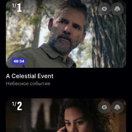
1
1/
48:34
A Celestial Event
Небесное событие
2
1/