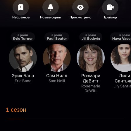
в роли
в роли
в роли
в роли
Kyle Turner
Paul Souter
Jill Bodwin
Naya Vasq
Эрик Бана
Сэм Нилл
Розмари
Лили
ДеВитт
Сантья
Eric Bana
Sam Neill
Rosemarie
Lily Santi
DeWitt
1 сезон