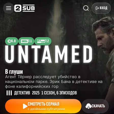
ВХОД
6.8
7.1
7.2
В глуши
Агент Тёрнер расследует убийство в
национальном парке. Эрик Бана в детективе на
фоне калифорнийских гор
ДЕТЕКТИВ
2025
1 СЕЗОН, 6 ЭПИЗОДОВ
СМОТРЕТЬ СЕРИАЛ
СКАЧАТЬ
с двойными субтитрами