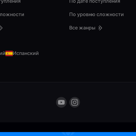
тупления
По дате поступления
сложности
По уровню сложности
Все жанры
ий
Испанский