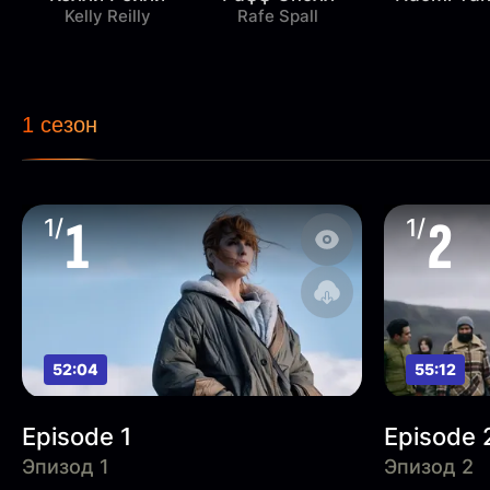
Kelly Reilly
Rafe Spall
1 сезон
1
2
1/
1/
52:04
55:12
Episode 1
Episode 
Эпизод 1
Эпизод 2