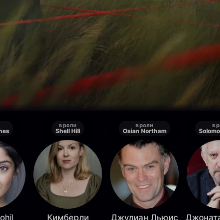
в роли
в роли
в 
nes
Shell Hill
Osian Northam
Solomo
ohil
Кимберли
Джулиан Льюис
Джонат