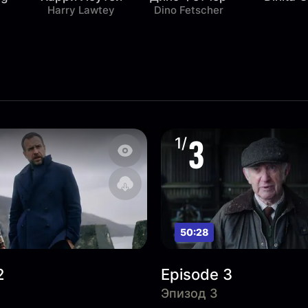
Harry Lawtey
Dino Fetscher
3
1/
50:28
2
Episode 3
Эпизод 3