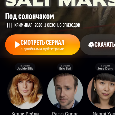
Под солончаком
КРИМИНАЛ
2026
1 СЕЗОН, 6 ЭПИЗОДОВ
СМОТРЕТЬ СЕРИАЛ
СКАЧАТЬ
с двойными субтитрами
в роли
в роли
в роли
Jackie Ellis
Eric Bull
Jess Deng
Келли Рейли
Рафф Сполл
Naomi Ya