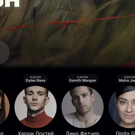
в роли
в роли
в роли
Dylan Rees
Gareth Morgan
Nisha Jo
ng
Харри Лоутей
Дино Фетчер
Dinita G