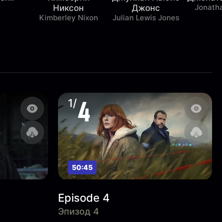
Jonath
Никсон
Джонс
Kimberley Nixon
Julian Lewis Jones
4
1/
50:45
Episode 4
Эпизод 4