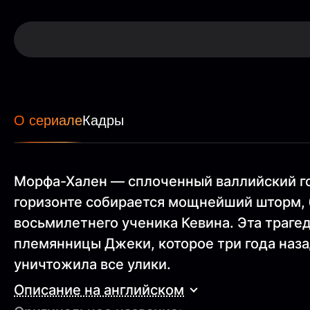
О сериале
Кадры
Морфа-Хален — сплоченный валлийский г
горизонте собирается мощнейший шторм, 
восьмилетнего ученика Кевина. Эта траг
племянницы Джеки, которое три года наза
уничтожила все улики.
Описание на английском