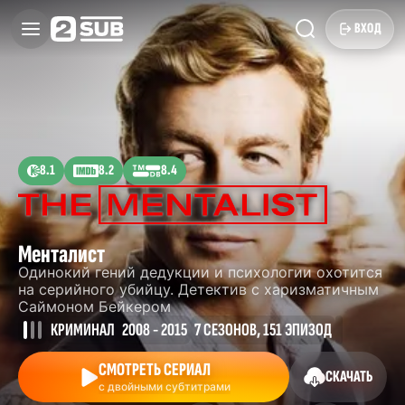
ВХОД
8.1
8.2
8.4
Менталист
Одинокий гений дедукции и психологии охотится
на серийного убийцу. Детектив с харизматичным
Саймоном Бейкером
КРИМИНАЛ
2008 - 2015
7 СЕЗОНОВ, 151 ЭПИЗОД
СМОТРЕТЬ СЕРИАЛ
СКАЧАТЬ
с двойными субтитрами