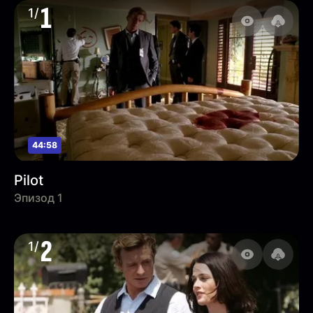
1
1/
44:58
Pilot
Эпизод 1
2
1/