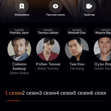
в роли
в роли
в роли
в роли
Patrick Jane
Teresa Lisbon
Kimball Cho
Wayne Rig
Саймон
Робин Тюнни
Тим Кан
Оуэн Йо
Бейкер
Robin Tunney
Tim Kang
Owain Ye
Simon Baker
1 сезон
2 сезон
3 сезон
4 сезон
5 сезон
6 сезон
7