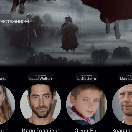
стественном
в роли
в роли
в 
wis
Isaac Walton
Little John
Magist
erle
Иддо Голдберг
Oliver Bell
Ксанде