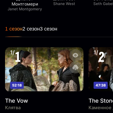
Shane West
Seth Gabe
Монтгомери
Janet Montgomery
1 сезон
2 сезон
3 сезон
1
2
1/
1/
52:18
47:38
The Vow
The Ston
Клятва
Каменное 