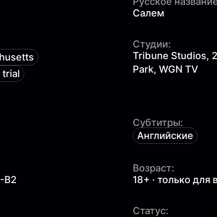
Русское название
Салем
Студии:
Tribune Studios, 2
husetts
Park, WGN TV
trial
Субтитры:
Английские
Возраст:
1-B2
18+ · только для
Статус: