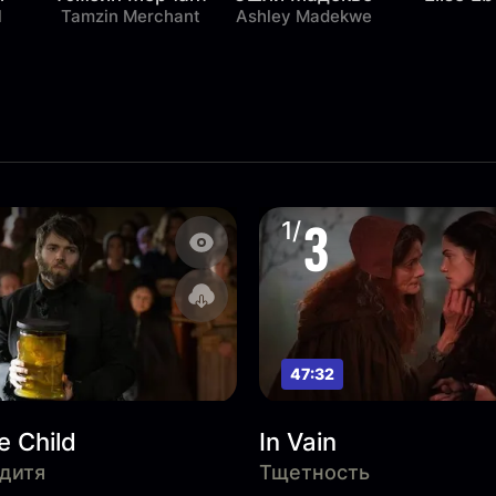
l
Tamzin Merchant
Ashley Madekwe
3
1/
47:32
e Child
In Vain
дитя
Тщетность