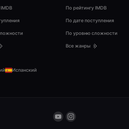
 IMDB
По рейтингу IMDB
тупления
По дате поступления
сложности
По уровню сложности
Все жанры
ий
Испанский