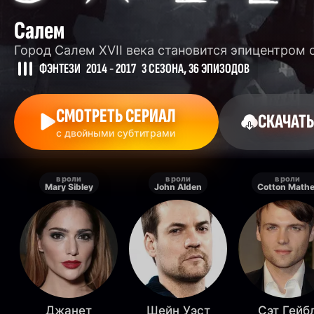
Салем
Город Салем XVII века становится эпицентром
ФЭНТЕЗИ
2014 - 2017
3 СЕЗОНА, 36 ЭПИЗОДОВ
СМОТРЕТЬ СЕРИАЛ
СКАЧАТЬ
с двойными субтитрами
в роли
в роли
в роли
Mary Sibley
John Alden
Cotton Mathe
Джанет
Шейн Уэст
Сэт Гейб