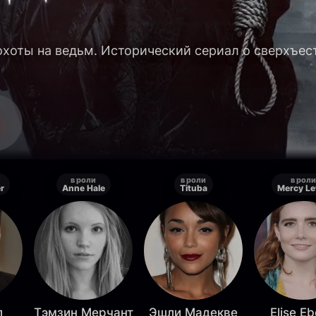
 охоты на ведьм. Исторический сериал о сверхъе
в роли
в роли
в роли
r
Anne Hale
Tituba
Mercy Le
л
Тэмзин Мерчант
Эшли Мадекве
Elise Eb