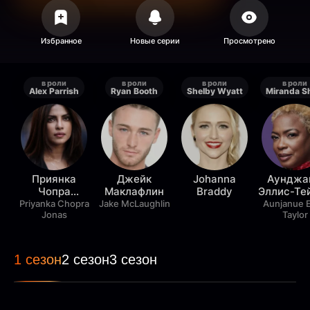
в роли
в роли
в роли
в роли
Alex Parrish
Ryan Booth
Shelby Wyatt
Miranda S
Приянка
Джейк
Johanna
Аунджа
Чопра
Маклафлин
Braddy
Эллис-Те
Джонас
Priyanka Chopra
Jake McLaughlin
Aunjanue El
Jonas
Taylor
1 сезон
2 сезон
3 сезон