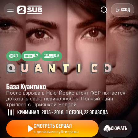
ВХОД
7.1
6.7
6.5
База Куантико
После взрыва в Нью-Йорке агент ФБР пытается
доказать свою невиновность. Полный тайн
триллер с Приянкой Чопрой
КРИМИНАЛ
2015 - 2018
1 СЕЗОН, 22 ЭПИЗОДА
СМОТРЕТЬ СЕРИАЛ
СКАЧАТЬ
с двойными субтитрами