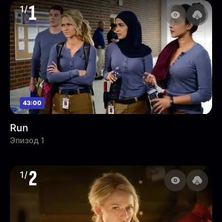
1
1/
43:00
Run
Эпизод 1
2
1/