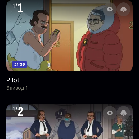
1
1/
21:39
Pilot
Эпизод 1
2
1/