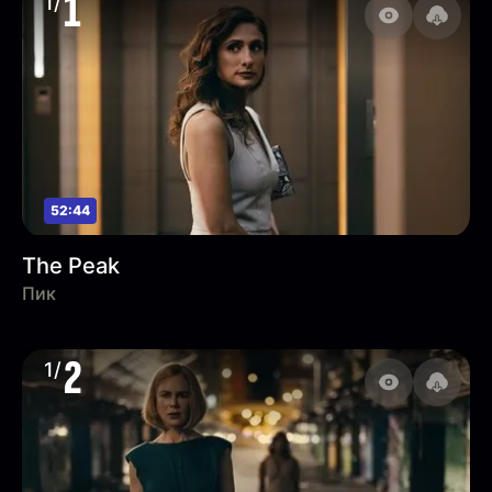
1
1/
52:44
The Peak
Пик
2
1/