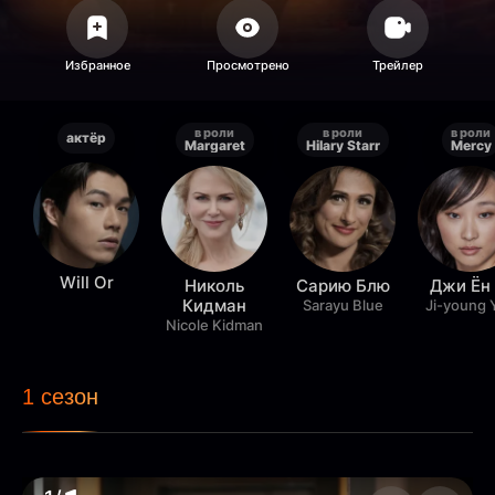
в роли
в роли
в роли
актёр
Margaret
Hilary Starr
Mercy
Will Or
Николь
Сарию Блю
Джи Ён
Кидман
Sarayu Blue
Ji-young 
Nicole Kidman
1 сезон