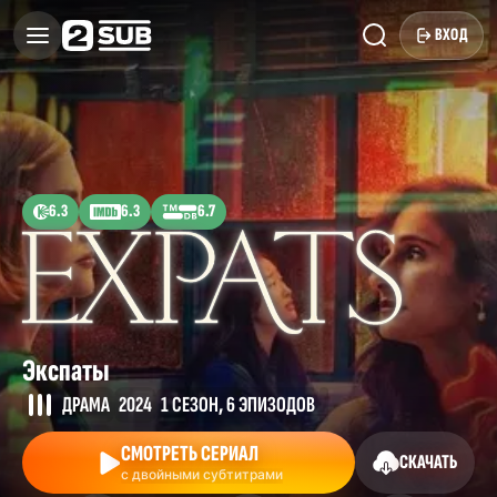
ВХОД
6.3
6.3
6.7
Экспаты
ДРАМА
2024
1 СЕЗОН, 6 ЭПИЗОДОВ
СМОТРЕТЬ СЕРИАЛ
СКАЧАТЬ
с двойными субтитрами