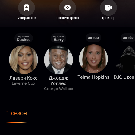
в роли
в роли
актёр
актёр
Desiree
Harry
Telma Hopkins
D.K. Uzo
Лаверн Кокс
Джордж
Уоллес
Laverne Cox
George Wallace
1 сезон