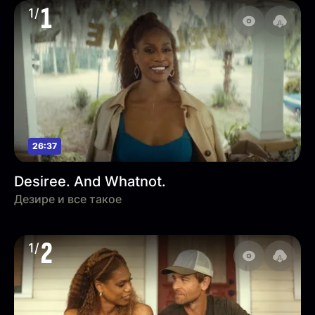
1
1/
26:37
Desiree. And Whatnot.
Дезире и все такое
2
1/